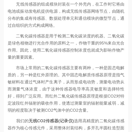
无线传感器的组成模块封装在一个外壳内，在工作时它将由
电池或振动发电机提供电源，构成无线传感器网络节点，由随机
分布的集成有传感器、数据处理单元和通信模块的微型节点，通
过自组织的方式构成网络。
二氧化碳传感器是用于检测二氧化碳浓度的机器。二氧化碳
是绿色植物进行光合作用的原料之一，作物干重的95%来自光合
作用。因此，使用二氧化碳传感器控制浓度也就成为影响作物产
量的重要因素。
市场上常用的二氧化碳传感器主要有两种，一种是固态电解
质的，另一种是红外原理的。其中固态电解质传感器原理是指气
敏材料在通过气体时产生离子，从而形成电动势，测量电动势从
而测量气体浓度，由于这种传感器电导率高灵敏度和选择特性
好，得到广泛应用。而红外二氧化碳传感器原理是根据CO2对特
定波段红外辐射的吸收作用，使透过测量室的辐射能量减弱，减
弱的程度取决于被测CO2气体中的CO2含量。
我们的
无线CO2传感器(记录仪)
选用高精度的二氧化碳传感
器作为核心传感元件，采用整体封装结构，多开孔半圆柱造型面