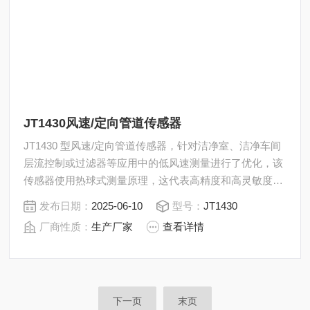
JT1430风速/定向管道传感器
JT1430 型风速/定向管道传感器，针对洁净室、洁净车间
层流控制或过滤器等应用中的低风速测量进行了优化，该
传感器使用热球式测量原理，这代表高精度和高灵敏度以
及快速响应。 采用优良的热球技术制造的热敏传感元件，
发布日期：
2025-06-10
型号：
JT1430
提供了出色的稳定性和可靠性，小巧的机身尺寸和探头尺
厂商性质：
生产厂家
查看详情
寸，可安装在任何狭小的空间或位置而不影响被测量空间
的环境和设备运行。
下一页
末页