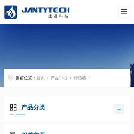
当前位置：
首页
/
产品中心
/
传感器
/
产品分类