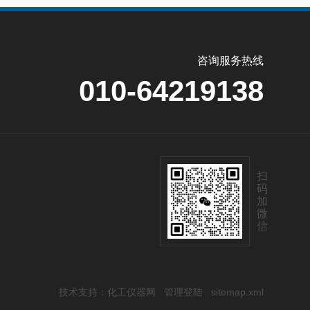
咨询服务热线
010-64219138
扫
码
加
微
信
技术支持：
化工仪器网
管理登陆
sitemap.xml