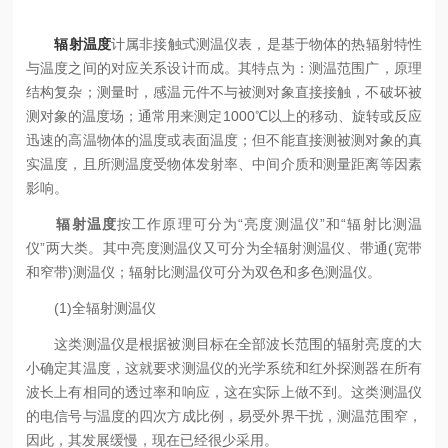
辐射温度
计属非接触式测温仪表，是基于物体的热辐射特性
与温度之间的对应关系设计而成。其特点为：测温范围广，原理
结构复杂；测量时，感温元件不与被测对象直接接触，不破坏被
测对象的温度场；通常用来测定1000℃以上的移动、旋转或反应
迅速的高温物体的温度或表面温度；但不能直接测被测对象的真
实温度，且所测温度受物体发射率、中间介质和测量距离等因素
影响。
辐射温度
按工作原理可分为“亮度测温仪”和“辐射比测温
仪”两大类。其中亮度测温仪又可分为全辐射测温仪、带通(宽带
和窄带)测温仪；辐射比测温仪可分为双色和多色测温仪。
(1)全辐射测温仪
这类测温仪是根据被测目标在全部波长范围的辐射亮度的大
小确定其温度，这就要求测温仪的光学系统和红外探测器在所有
波长上有相同的透过率和响应，这在实际上做不到。这类测温仪
的电信号与温度的四次方成比例，易受外界干扰，测温范围窄，
因此，其发展缓慢，现在已经很少采用。