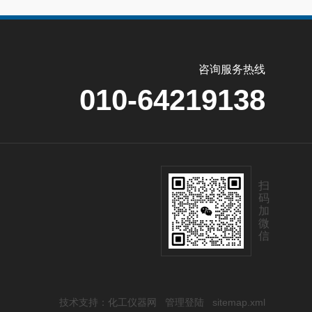
咨询服务热线
010-64219138
扫
码
加
微
信
技术支持：
化工仪器网
管理登陆
sitemap.xml