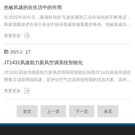
通电的设备，应确保电源电压稳定且接地良好，以防触电事故。-定
热敏风速的在生活中的作用
期进行检查和维护，包括清洁设备表面、检查密封件是否完...
在2025年的今天，随着科技的飞速发展和工业自动化的不断推进，
风速测量技术在各行各业中扮演着越来越重要的角色。热敏风速仪，
作为一种基于加热物体在气流中被冷却原理设计的风速测量仪器，凭
查看更多
借其高精度、响应迅速和广泛适用性，在众多领域得到了广泛应用。
本文将深入探讨热敏风速仪的应用场景、工作原理及其在现代工业与
17
2025-2
科研中的重要价值。热敏风速仪的工作原理热敏风速仪的工作原理基
于加热物体在气流中被冷却的现象。其核心部件包括一个微小的风速
JT1431风速助力新风空调系统智能化
传感器，传感器内部有一个加热线圈（通常由镍铬丝制成）和一个...
JT1431风速传感器助力新风空调系统智能化利用JT1431风速传感器
测量过滤器两端风速，是评估空气过滤系统性能的优选方案。这种方
法主要应用于空气净化、HVAC（供暖、通风与空调）系统、洁净室
查看更多
以及需要控制空气质量的其他工业或实验室环境中，通过风速、风
量、温度、湿度的变化，以及相关算法，实现系统过滤单元故障实时
预警（如滤网封堵、结霜等）JT1431风速传感器可测试风速、风
首页
上一页
下一页
末页
温、湿度（可选），可带报警ttl电平信号输出，用于通风设备新风设
备滤网监测、通风管道智能故障监测、设备通风在...