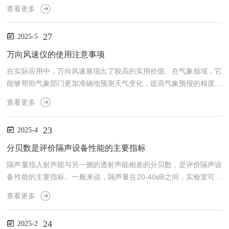
微小的负压，这一负压会导致室外空气通过房间外表面的缝隙或孔洞
查看更多
进入室内，从而增强房间内的渗风作用，使得空气渗透的路径更加明
显，以便确定房间空气渗漏的位置。优势与局限性：-优势：能够较
27
2025-5
为准确地测量和评估房间或系统的气密性能，为改进设计和施工提供
科学依据；测试过程相对简单、快速，可以在短时间内获得大量有价
万向风速仪的使用注意事项
值的数据；可重复性好，便于进行不同工况下的对比测试。-局限
在实际应用中，万向风速展现出了较高的实用价值。在气象领域，它
性...
能够帮助气象部门更加准确地预测天气变化，提高气象预报的精度和
时效性。在环境监测方面，可以实时监测空气质量、风力等级等关键
查看更多
指标，为环境保护和治理提供科学依据。此外，在工业生产、农业种
植等领域，也发挥着重要作用，如帮助优化设备布局、提高生产效
23
2025-4
率、预防自然灾害等。值得一提的是，万向风速的设计也充分考虑了
用户的使用体验。其外观通常设计得大方美观、轻便易携，方便用户
分贝数是评价隔声设备性能的主要指标
在不同场合下进行携带和操作。同时，有些产品还配备了实时数据记
隔声量指入射声能与另一侧的透射声能相差的分贝数，是评价隔声设
录...
备性能的主要指标。一般来说，隔声量在20-40dB之间，实验室可以
达到50dB以上；吸声系数指材料吸收的声能与入射到材料上的总声
查看更多
能之比，是衡量材料吸声性能优劣的重要参数。吸声系数越大，材料
的吸声性能越好。隔声设备的使用注意事项：-在使用时，务必遵守
24
2025-2
安全操作规程，避免因误操作导致设备损坏或人员受伤。-对于需要