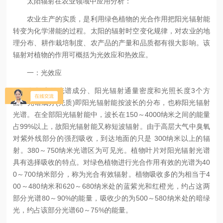
太阳辐射在农业领域中应用分析：
农业生产的实质，是利用绿色植物的光合作用把阳光辐射能
转变为化学潜能的过程。太阳的辐射时空变化规律，对农业的地
理分布、耕作栽培制度、农产品的产量和品质都有很大影响。该
辐射对植物的作用可概括为光效应和热效应。
一：光效应
包括太阳光谱成分、阳光辐射通量密度和光照长度3个方
面。光谱成分(光质)即阳光辐射能按波长的分布，也称阳光辐射
光谱。在全部阳光辐射能中，波长在150～4000纳米之间的能量
占99%以上，故阳光辐射能又称短波辐射。由于高层大气中臭氧
对紫外线部分的强烈吸收，到达地面的只是 300纳米以上的辐
射。380～750纳米光谱区为可见光。植物叶片对阳光辐射光谱
具有选择吸收的特点。对绿色植物进行光合作用有效的光谱为40
0～700纳米部分，称为光合有效辐射。植物吸收多的为相当于4
00～480纳米和620～680纳米处的蓝紫光和红橙光，约占这两
部分光谱80～90%的能量，吸收少的为500～580纳米处的暗绿
光，约占该部分光谱60～75%的能量。