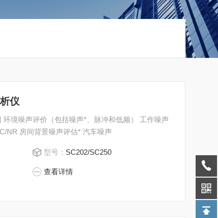
分析仪
绍 环境噪声评价（包括噪声*、脉冲和低频） 工作噪声
（RD 286/2006） 听力保护选择 NC/NR 房间背景噪声评估* 汽车噪声
型号：
SC202/SC250
查看详情