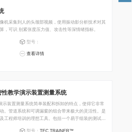
统
像机采集到人的头颈部视频，使用振动影分析技术对其
算，可识 别紧张度压力值、攻击性等深情绪指标。
型号：
查看详情
筑气密性教学演示装置测量系统
性教学演示装置测量系统简单装配和拆卸的特点，使得它非常
动。管道系统和可调漏窗的组合带来极大的灵活性。是
及工程师培训的理想工具。包括一个易于组装的测试装
渗漏窗口及一个管道，能够模拟各种测试场景。
型号：
TEC TRAINER™