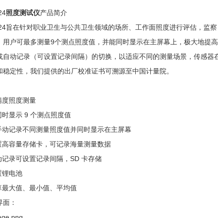
24
照度测试仪
产品简介
2024旨在针对职业卫生与公共卫生领域的场所、工作面照度进行评估，监
，用户可最多测量9个测点照度值，并能同时显示在主屏幕上，极大地提高测试效
或自动记录（可设置记录间隔）的切换，以适应不同的测量场景，传感器在
和稳定性，我们提供的出厂校准证书可溯源至中国计量院。
：
高精度照度测量
同时显示 9 个测点照度值
可手动记录不同测量照度值并同时显示在主屏幕
内置高容量存储卡，可记录海量测量数据
自动记录可设置记录间隔，SD 卡存储
内置锂电池
计算最大值、最小值、平均值
界面：