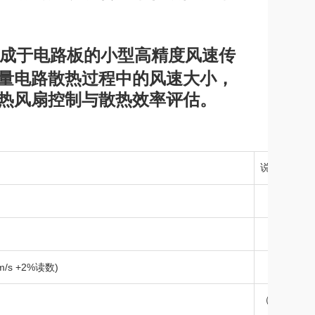
成于电路板的小型高精度风速传
量电路散热过程中的风速大小，
热风扇控制与散热效率评估。
说明
m/s +2%读数)
（t
，1m/
63