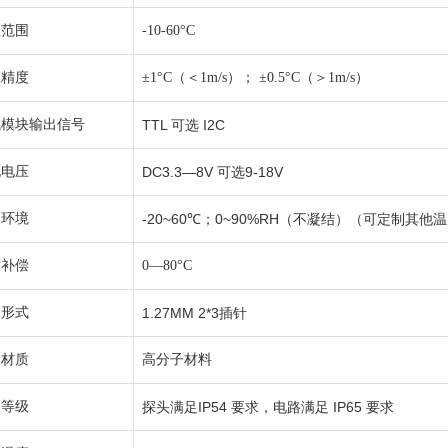
温范围
-10-60°C
温精度
±1°C（＜1m/s）； ±0.5°C（＞1m/s）
试模块
输出信号
TTL 可选 I2C
电电压
DC3.3—8V 可选9-18V
用环境
-20~60℃；0~90%RH（不凝结）（可定制其他
度补偿
0—80°C
口形式
1.27MM 2*3插针
构材质
高分子材料
护等级
探头满足IP54 要求，电路满足 IP65 要求