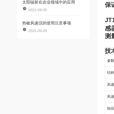
太阳辐射在农业领域中的应用
保
2022-09-05
JT
热敏风速仪的使用注意事项
感
2025-09-09
测
技
参
结
风
风
响