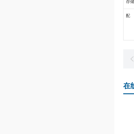
存
配
在