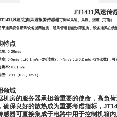
JT1431风速传
J
T1431
风速/定向风速报警传感器
可测试风速、风温、湿度（可选），
用于通风设备新风设备滤网监测、通风管道智能故障监测、设备通风在线
能特点
围: 0-20m/s
度: 0-5m/s：±(0.1 m/s +2%读数)；＞5m/s：±(0.2 m/s +2%读数)
辨率: 0.01m/s
应: ＜1s（t63，1m/s）
用领域
据机房的服务器承担着重要的使命，高负荷
，确保良好的散热成
为重要考虑指标，JT14
传感器可直接集成于电路中用于控制机箱内