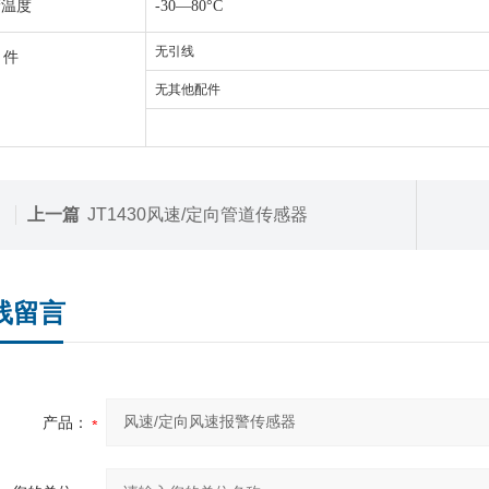
储温度
-30—80°C
无引线
 件
无其他配件
上一篇
JT1430风速/定向管道传感器
线留言
产品：