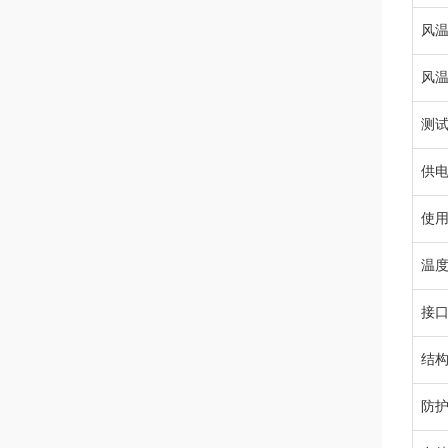
风
风
测
供
使
温
接
结
防