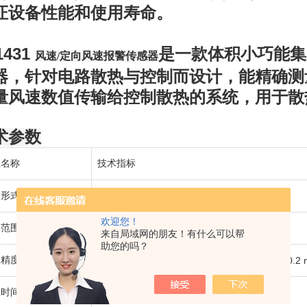
证设备性能和使用寿命。
1431
是一款体积小巧能集
风速/定向风速报警传感器
器，针对电路散热与控制而设计，能精确测
量风速数值传输给控制散热的系统，用于散
术参数
数名称
技术指标
构形式
一体化结构，定向风速探头
欢迎您！
速范围
0-15m/s（可定制0-20m/s）
来自局域网的朋友！有什么可以帮
助您的吗？
速精度
0.1-5m/s：±(0.1 m/s+2%读数)；＞5m/s：±(0.2 
应时间
＜1s（t63 、1m/s）