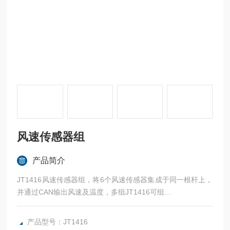
风速传感器组
产品简介
JT1416风速传感器组，将6个风速传感器集成于同一根杆上，
并通过CAN输出风速及温度，多组JT1416可组
成测量风速场的风速矩阵，特别适用于汽车空调通风测量，建
筑门窗气流组织设计等。
产品型号：JT1416
风速范围: 0-10m/s（可定制0-30m/s）