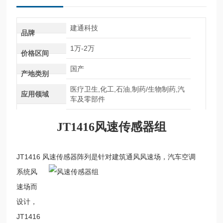
建通科技
品牌
1万-2万
价格区间
国产
产地类别
医疗卫生,化工,石油,制药/生物制药,汽
应用领域
车及零部件
JT1416
风速传感器组
JT1416 风速传感器阵列是针对建筑通风风速场，汽车空调
系统风
速场而
设计，
JT1416